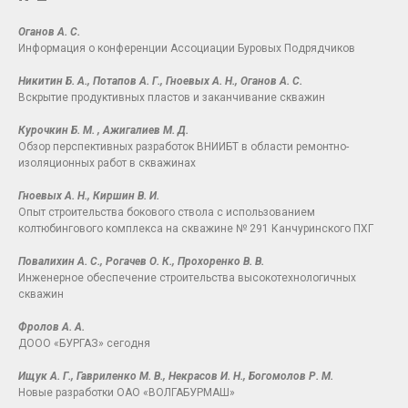
Оганов А. С.
Информация о конференции Ассоциации Буровых Подрядчиков
Никитин Б. А., Потапов А. Г., Гноевых А. Н., Оганов А. С.
Вскрытие продуктивных пластов и заканчивание скважин
Курочкин Б. М. , Ажигалиев М. Д.
Обзор перспективных разработок ВНИИБТ в области ремонтно-
изоляционных работ в скважинах
Гноевых А. Н., Киршин В. И.
Опыт строительства бокового ствола с использованием
колтюбингового комплекса на скважине № 291 Канчуринского ПХГ
Повалихин А. С., Рогачев О. К., Прохоренко В. В.
Инженерное обеспечение строительства высокотехнологичных
скважин
Фролов А. А.
ДООО «БУРГАЗ» сегодня
Ищук А. Г., Гавриленко М. В., Некрасов И. Н., Богомолов Р. М.
Новые разработки ОАО «ВОЛГАБУРМАШ»