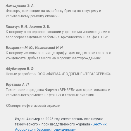
Ахмадуллин Э. А.
Факторы, влияющие на выработку бригад по текущему и
капитальному ремонту скважин
Пиньчук В. И., Акопян Э. Б.
К вопросу о совершенствовании управления инвестициями в
геологоразведочные работы на Арктическом Шельфе С ПБУ
Басарыгин М. Ю., Ивановский Н. Н.
К вопросу использования центрифуг для подготовки газового
конденсата, добываемого на морских месторождениях
Абубакиров В. Ф.
Новые разработки ООО «ФИРМА «ПОДЗЕМНЕФТЕГАЗСЕРВИС»
Вартанян А. П.
Технические средства Фирмы «ВЕНЗЕЛ» для строительства и
капитального ремонта нефтяных и газовых скважин
Юбиляры нефтегазовой отрасли
Издан 4 номер за 2025 год ежеквартального научно —
технического и производственного журнала
«Вестник
Ассоциации буровых подрядчиков»