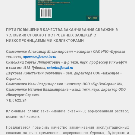
ПУТИ ПОВЫШЕНИЯ КАЧЕСТВА ЗАКАНЧИВАНИЯ СКВАЖИН В
УСЛОВИЯХ СЛОЖНО ПОСТРОЕННЫХ ЗАЛЕЖЕЙ С
НИЗКОПРОНИЦАЕМЫМИ КОЛЛЕКТОРАМИ
Самсоненко Александр Владимирович – аспирант ОАО НПО «Буровая
техника»,
speccem@rambler.ru
Симонянц Сергей Липаритович – д-р техн. наук, профессор РГУ нефти
и газа им. И.М. Губкина,
ssturbo@mail.ru
Двукраев Константин Сергеевич – зам. директора ООО «Вяжущее –
Сервис»,
Самсоненко Иван Владимирович – инженер ООО «БурГеоСервис М»,
Самсоненко Наталья Владимировна – канд. техн. наук, директор ООО
«Вяжущее-Сервис».
УДК 622.24
Ключевые слова:
заканчивание скважины; аэрированный раствор;
цементный камень.
П
редлагается повысить качество заканчивания эксплуатационных
скважин за счет применения аэрированных буровых, буферных и