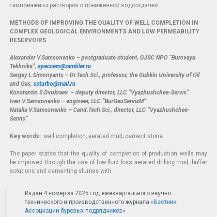
тампонажных растворов с пониженной водоотдачей.
METHODS OF IMPROVING THE QUALITY OF WELL COMPLETION IN
COMPLEX GEOLOGICAL ENVIRONMENTS AND LOW PERMEABILITY
RESERVOIRS
Alexander V.Samsonenko – postgraduate student, OJSC NPO “Burovaya
Tekhnika”,
speccem@rambler.ru
Sergey L.Simonyants – Dr.Tech.Sci., professor, the Gubkin University of Oil
and Gas,
ssturbo@mail.ru
Konstantin S.Dvukraev – deputy director, LLC “Vyazhushchee-Servis”
Ivan V.Samsonenko – engineer, LLC “BurGeoServisM”
Natalia V.Samsonenko – Cand.Tech.Sci., director, LLC “Vyazhushchee-
Servis”
Key words:
well completion; aerated mud; cement stone.
T
he paper states that the quality of completion of production wells may
be improved through the use of low fluid loss aerated drilling mud, buffer
solutions and cementing slurries with.
Издан 4 номер за 2025 год ежеквартального научно —
технического и производственного журнала
«Вестник
Ассоциации буровых подрядчиков»