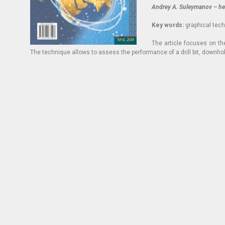
Andrey A. Suleymanov – he
Key words:
graphical techn
T
he article focuses on th
The technique allows to assess the performance of a drill bit, down