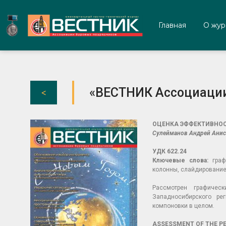
Главная
О жур
«ВЕСТНИК Ассоциации
ОЦЕНКА ЭФФЕКТИВНОС
Сулейманов Андрей Анис
УДК 622.24
Ключевые слова:
графи
колонны, слайдирование
Р
ассмотрен графичес
Западносибирского ре
компоновки в целом.
ASSESSMENT OF THE P