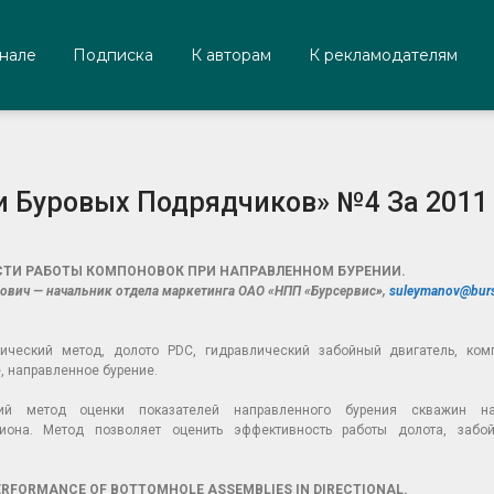
нале
Подписка
К авторам
К рекламодателям
 Буровых Подрядчиков» №4 За 2011 
ТИ РАБОТЫ КОМПОНОВОК ПРИ НАПРАВЛЕННОМ БУРЕНИИ.
ович — начальник отдела маркетинга ОАО «НПП «Бурсервис»,
suleymanov@burs
ческий метод, долото PDC, гидравлический забойный двигатель, ком
, направленное бурение.
кий метод оценки показателей направленного бурения скважин н
гиона. Метод позволяет оценить эффективность работы долота, забо
ERFORMANCE OF BOTTOMHOLE ASSEMBLIES IN DIRECTIONAL.