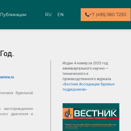
Публикации
RU
EN
+7 (495) 380 7230
Год.
Издан 4 номер за 2025 год
ежеквартального научно —
технического и
ervice.ru
производственного журнала
«Вестник Ассоциации буровых
подрядчиков»
поновка бурильной
а месторождениях
йного двигателя и