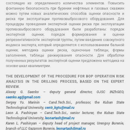
состоящую из определенного количества элементов. Повысить
фонтанную безопасность при бурении нефтяных и газовых скважин
можно путем новых аналитических способов оценки опасности и
риска при эксплуатации противовыбросового оборудования. Для
процедуры проведения экспертной оценки риска при эксплуатации
противовыбросового оборудования были разработаны: порядок
экспертной оценки; порядок формирования и оценки
репрезентативности экспертной группы, путем введения совокупного
индекса эксперта, который определяется с использованием бальной
оценки; методика оценки риска, оценочные таблицы, формы
заполнения, таблицы ранжирования опасности. Для обработки
полученных результатов экспертной оценки предложена методика на
основе шкал квалиметрии.
THE DEVELOPMENT OF THE PROCEDURE FOR BOP OPERATION RISK
ANALYSIS IN THE DRILLING PROCESS, BASED ON THE EXPERT
REVIEW.
Alexey G. Saenko – deputy general director, OJSC INZhGEO,
saenko.ag@gmail.com
Sergey Yu. Marinin – Cand.Tech.Sci., professor, the Kuban State
Technological University,
centr_kgtu@mail.ru
Leon A. Pashinyan – Cand.Tech.Sci., senior lecturer, the Kuban State
Technological University,
leonartash@mail.ru
Karen L. Pashinyan – deputy head of project manager, Urengoy Burenie,
branch of LLC Gazprom Burenie,
leonartash@mail.ru