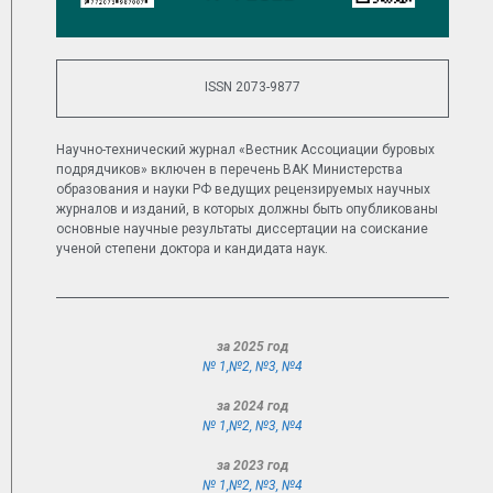
ISSN 2073-9877
Научно-технический журнал «Вестник Ассоциации буровых
подрядчиков» включен в перечень ВАК Министерства
образования и науки РФ ведущих рецензируемых научных
журналов и изданий, в которых должны быть опубликованы
основные научные результаты диссертации на соискание
ученой степени доктора и кандидата наук.
за 2025 год
№ 1,
№2
,
№3
,
№4
за 2024 год
№ 1,
№2
,
№3
,
№4
за 2023 год
№ 1,
№2
,
№3
,
№4