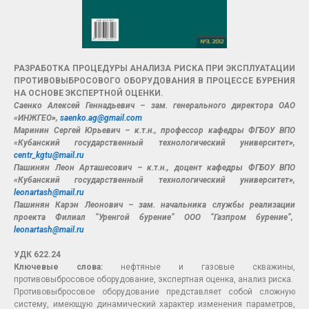
РАЗРАБОТКА ПРОЦЕДУРЫ АНАЛИЗА РИСКА ПРИ ЭКСПЛУАТАЦИИ
ПРОТИВОВЫБРОСОВОГО ОБОРУДОВАНИЯ В ПРОЦЕССЕ БУРЕНИЯ
НА ОСНОВЕ ЭКСПЕРТНОЙ ОЦЕНКИ.
Саенко Алексей Геннадьевич – зам. генерального директора ОАО
«ИНЖГЕО»,
saenko.ag@gmail.com
Маринин Сергей Юрьевич – к.т.н., профессор кафедры ФГБОУ ВПО
«Кубанский государственный технологический университет»,
centr_kgtu@mail.ru
Пашинян Леон Арташесович – к.т.н., доцент кафедры ФГБОУ ВПО
«Кубанский государственный технологический университет»,
leonartash@mail.ru
Пашинян Карэн Леонович – зам. начальника службы реализации
проекта Филиал “Уренгой бурение” ООО “Газпром бурение”,
leonartash@mail.ru
УДК 622.24
Ключевые слова:
нефтяные и газовые скважины,
противовыбросовое оборудование, экспертная оценка, анализ риска.
Противовыбросовое оборудование представляет собой сложную
систему, имеющую динамический характер изменения параметров,