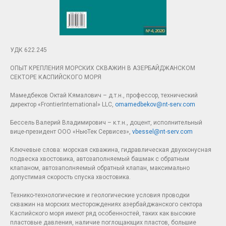
УДК 622.245
ОПЫТ КРЕПЛЕНИЯ МОРСКИХ СКВАЖИН В АЗЕРБАЙДЖАНСКОМ
СЕКТОРЕ КАСПИЙСКОГО МОРЯ
Мамедбеков Октай Кямалович – д.т.н., профессор, технический
директор «FrontierInternational» LLC,
omamedbekov@nt-serv.com
Бессель Валерий Владимирович – к.т.н., доцент, исполнительный
вице-президент ООО «НьюТек Сервисез»,
vbessel@nt-serv.com
Ключевые слова: морская скважина, гидравлическая двухконусная
подвеска хвостовика, автозаполняемый башмак с обратным
клапаном, автозаполняемый обратный клапан, максимально
допустимая скорость спуска хвостовика.
Технико-технологические и геологические условия проводки
скважин на морских месторождениях азербайджанского сектора
Каспийского моря имеют ряд особенностей, таких как высокие
пластовые давления, наличие поглощающих пластов, большие