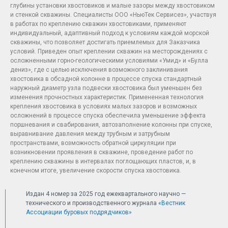
глубины установки хвостовиков и малые зазоры между хвостовиком
и стенкой скважины. Специалисты ООО «НьюТек Сервисез», участвуя
в работах по креплению скважин хвостовиками, применяют
индивидуальный, адаптивный подход к условиям каждой морской
скважины, что позволяет достигать приемлемых для Заказчика
условий. Приведен опыт креплении скважин на месторождениях с
осложненными горно-геологическими условиями «Умид» и «Булла
дениз», где с целью исключения возможного заклинивания
хвостовика в обсадной колонне в процессе спуска стандартный
наружный диаметр узла подвески хвостовика был уменьшен без
изменения прочностных характеристик. Примененная технология
крепления хвостовика в условиях малых зазоров и возможных
осложнений в процессе спуска обеспечила уменьшение эффекта
поршневания и свабирования, автозаполнение колонны при спуске,
выравнивание давления между трубным и затрубным
пространствами, возможность обратной циркуляции при
возникновении проявления в скважине, проведение работ по
креплению скважины в интервалах поглощающих пластов, и, в
конечном итоге, увеличение скорости спуска хвостовика.
Издан 4 номер за 2025 год ежеквартального научно —
технического и производственного журнала
«Вестник
Ассоциации буровых подрядчиков»