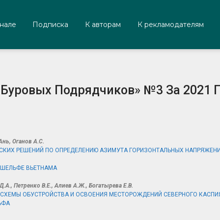
нале
Подписка
К авторам
К рекламодателям
Буровых Подрядчиков» №3 За 2021 Г
Ань, Оганов А.С.
СКИХ РЕШЕНИЙ ПО ОПРЕДЕЛЕНИЮ АЗИМУТА ГОРИЗОНТАЛЬНЫХ НАПРЯЖЕНИ
 ШЕЛЬФЕ ВЬЕТНАМА
.А., Петренко В.Е., Алиев А.Ж., Богатырева Е.В.
СХЕМЫ ОБУСТРОЙСТВА И ОСВОЕНИЯ МЕСТОРОЖДЕНИЙ СЕВЕРНОГО КАСПИЯ
ЬФА