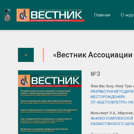
Главная
О жур
«Вестник Ассоциации 
№3
Фам Ван Хьеу, Киеу Туан 
РАЗРАБОТКА МЕТОДИЧЕ
МЕСТОРОЖДЕНИЯХ
СП «ВЬЕТСОВПЕТРО» НА
Вольгемут Э.А., Мирзоев Д
АНАЛИЗ КОМПЛЕКСНОЙ 
КАЗАХСТАНСКОГО ШЕЛ