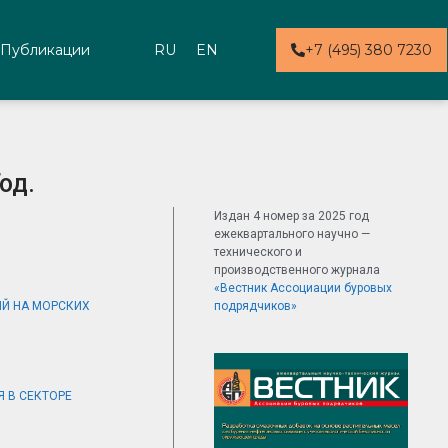
Публикации
RU
EN
+7 (495) 380 7230
од.
Издан 4 номер за 2025 год
ежеквартального научно —
технического и
производственного журнала
«Вестник Ассоциации буровых
Й НА МОРСКИХ
подрядчиков»
 В СЕКТОРЕ