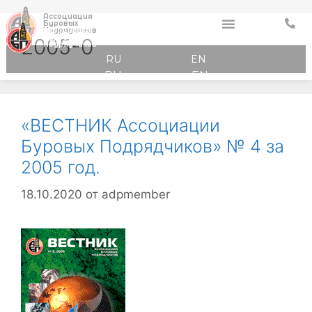
Ассоциация
Буровых
Ассоциация
Подрядчиков
Буровых
2005-0
Подрядчиков
RU
EN
RU
EN
«ВЕСТНИК Ассоциации
Буровых Подрядчиков» № 4 за
2005 год.
18.10.2020
от
adpmember