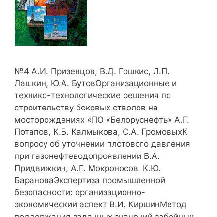
№4 А.И. Призенцов, В.Д. Гошкис, Л.П.
Лашкин, Ю.А. БутовОрганизационные и
технико-технологические решения по
строительству боковых стволов на
мосторождениях «ПО «Белоруснефть» А.Г.
Потапов, К.Б. Калмыкова, С.А. ГромовыхК
вопросу об уточнении плстового давления
при газонефтеводопроявлении В.А.
Придвижкин, А.Г. Мокроносов, К.Ю.
БарановаЭкспертиза промышленной
безопасности: организационно-
экономический аспект В.И. КиршинМетод
поддержания заданных значений забойных