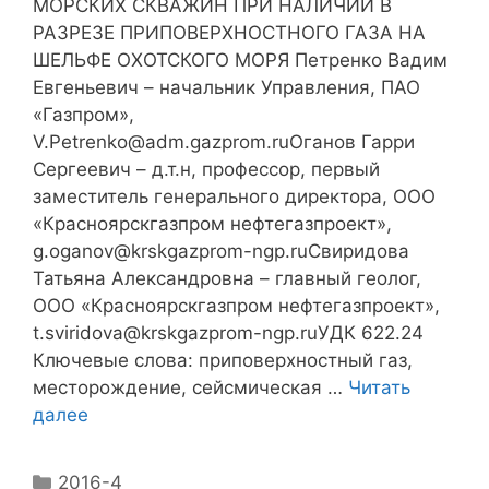
МОРСКИХ СКВАЖИН ПРИ НАЛИЧИИ В
РАЗРЕЗЕ ПРИПОВЕРХНОСТНОГО ГАЗА НА
ШЕЛЬФЕ ОХОТСКОГО МОРЯ Петренко Вадим
Евгеньевич – начальник Управления, ПАО
«Газпром»,
V.Petrenko@adm.gazprom.ruОганов Гарри
Сергеевич – д.т.н, профессор, первый
заместитель генерального директора, ООО
«Красноярскгазпром нефтегазпроект»,
g.oganov@krskgazprom-ngp.ruСвиридова
Татьяна Александровна – главный геолог,
ООО «Красноярскгазпром нефтегазпроект»,
t.sviridova@krskgazprom-ngp.ruУДК 622.24
Ключевые слова: приповерхностный газ,
месторождение, сейсмическая …
Читать
далее
2016-4