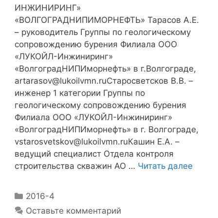
ИНЖИНИРИНГ»
«ВОЛГОГРАДНИПИМОРНЕФТЬ» Тарасов А.Е.
– руководитель Группы по геологическому
сопровождению бурения Филиала ООО
«ЛУКОЙЛ-Инжиниринг»
«ВолгоградНИПИморнефть» в г.Волгограде,
artarasov@lukoilvmn.ruСтаросветсков В.В. –
инженер 1 категории Группы по
геологическому сопровождению бурения
Филиала ООО «ЛУКОЙЛ-Инжиниринг»
«ВолгоградНИПИморнефть» в г. Волгограде,
vstarosvetskov@lukoilvmn.ruКашин Е.А. –
ведущий специалист Отдела контроля
строительства скважин АО …
Читать далее
2016-4
Оставьте комментарий