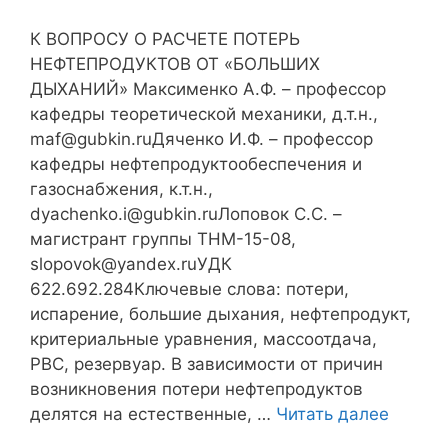
К ВОПРОСУ О РАСЧЕТЕ ПОТЕРЬ
НЕФТЕПРОДУКТОВ ОТ «БОЛЬШИХ
ДЫХАНИЙ» Максименко А.Ф. – профессор
кафедры теоретической механики, д.т.н.,
maf@gubkin.ruДяченко И.Ф. – профессор
кафедры нефтепродуктообеспечения и
газоснабжения, к.т.н.,
dyachenko.i@gubkin.ruЛоповок С.С. –
магистрант группы ТНМ-15-08,
slopovok@yandex.ruУДК
622.692.284Ключевые слова: потери,
испарение, большие дыхания, нефтепродукт,
критериальные уравнения, массоотдача,
РВС, резервуар. В зависимости от причин
возникновения потери нефтепродуктов
делятся на естественные, …
Читать далее