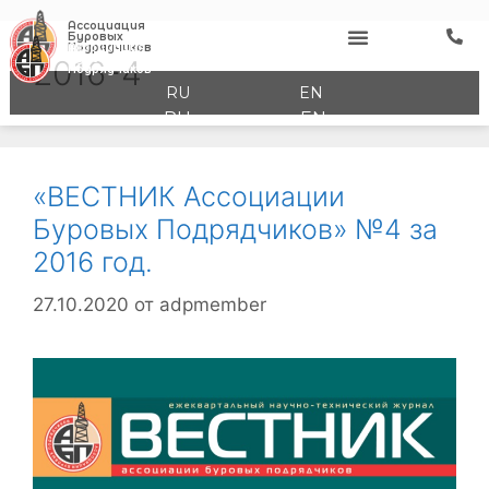
Ассоциация
Буровых
Ассоциация
Подрядчиков
Буровых
2016-4
Подрядчиков
RU
EN
RU
EN
«ВЕСТНИК Ассоциации
Буровых Подрядчиков» №4 за
2016 год.
27.10.2020
от
adpmember