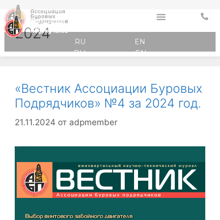
Ассоциация
Буровых
Ассоциация
Подрядчиков
Буровых
2024
Подрядчиков
RU
EN
RU
EN
«Вестник Ассоциации Буровых
Подрядчиков» №4 за 2024 год.
21.11.2024
от
adpmember