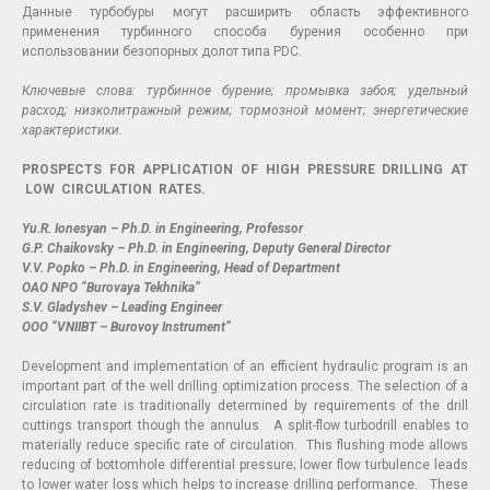
Данные турбобуры могут расширить область эффективного
применения турбинного способа бурения особенно при
использовании безопорных долот типа PDC.
Ключевые слова: турбинное бурение; промывка забоя; удельный
расход; низколитражный режим; тормозной момент; энергетические
характеристики.
PROSPECTS FOR APPLICATION OF HIGH PRESSURE DRILLING AT
LOW CIRCULATION RATES.
Yu.R. Ionesyan – Ph.D. in Engineering, Professor
G.P. Chaikovsky – Ph.D. in Engineering, Deputy General Director
V.V. Popko – Ph.D. in Engineering, Head of Department
OAO NPO “Burovaya Tekhnika”
S.V. Gladyshev – Leading Engineer
OOO “VNIIBT – Burovoy Instrument”
Development and implementation of an efficient hydraulic program is an
important part of the well drilling optimization process. The selection of a
circulation rate is traditionally determined by requirements of the drill
cuttings transport though the annulus. A split-flow turbodrill enables to
materially reduce specific rate of circulation. This flushing mode allows
reducing of bottomhole differential pressure; lower flow turbulence leads
to lower water loss which helps to increase drilling performance. These