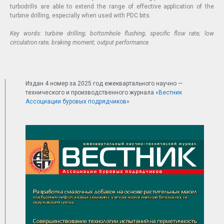
turbodrills are able to extend the range of effective application of the
turbine drilling, especially when used with PDC bits.
Key words: turbine drilling; bottomhole flushing; specific flow rate; low
circulation rate; braking moment; output performance.
Издан 4 номер за 2025 год ежеквартального научно —
технического и производственного журнала
«Вестник
Ассоциации буровых подрядчиков»