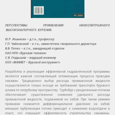
ПЕРСПЕКТИВЫ ПРИМЕНЕНИЯ НИЗКОЛИТРАЖНОГО
ВЫСОКОНАПОРНОГО БУРЕНИЯ.
Ю.Р. Иоанесян – д.т.н., профессор
Г.П. Чайковский – к.т.н., заместитель генерального директора
В.В. Попко – к.т.н., заведующий отделом
ОАО НПО «Буровая техника»
С.В. Гладышев – ведущий инженер
ООО «ВНИИБТ – Буровой инструмент»
Разработка и реализация эффективной гидравлической программы
является важной составляющей оптимизации процесса проводки
скважин. Традиционно выбор расхода промывочной жидкости
осуществляется только исходя из требований транспорта бурового
шлама по затрубному пространству. Турбобур с разделенным потоком
обеспечивает существенное снижение удельного расхода
промывочной жидкости, подаваемой на забой. При таком режиме
промывки снижается дифференциальное давление на забой;
меньшая турбулизация потока приводит к снижению водоотдачи в
пласт, что повышает эффективность строительства скважины.