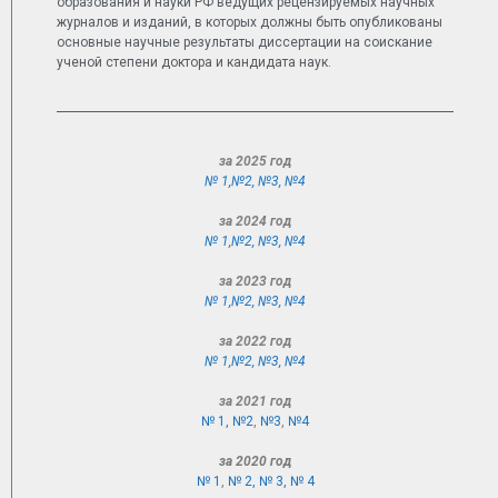
образования и науки РФ ведущих рецензируемых научных
журналов и изданий, в которых должны быть опубликованы
основные научные результаты диссертации на соискание
ученой степени доктора и кандидата наук.
за 2025 год
№ 1,
№2
,
№3
,
№4
за 2024 год
№ 1,
№2
,
№3
,
№4
за 2023 год
№ 1,
№2
,
№3
,
№4
за 2022 год
№ 1,
№2
,
№3
,
№4
за 2021 год
№ 1,
№2
,
№3
,
№4
за 2020 год
№ 1
,
№ 2,
№ 3,
№ 4