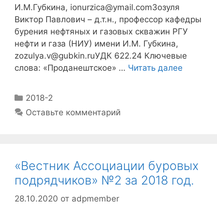
И.М.Губкина, ionurzica@ymail.comЗозуля
Виктор Павлович – д.т.н., профессор кафедры
бурения нефтяных и газовых скважин РГУ
нефти и газа (НИУ) имени И.М. Губкина,
zozulya.v@gubkin.ruУДК 622.24 Ключевые
слова: «Проданештское» …
Читать далее
2018-2
Оставьте комментарий
«Вестник Ассоциации буровых
подрядчиков» №2 за 2018 год.
28.10.2020
от
adpmember