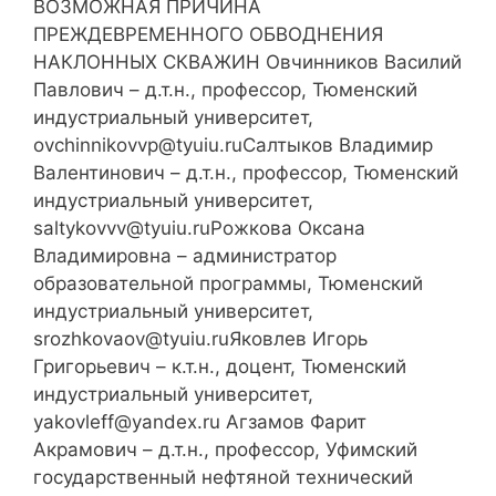
ВОЗМОЖНАЯ ПРИЧИНА
ПРЕЖДЕВРЕМЕННОГО ОБВОДНЕНИЯ
НАКЛОННЫХ СКВАЖИН Овчинников Василий
Павлович – д.т.н., профессор, Тюменский
индустриальный университет,
ovchinnikovvp@tyuiu.ruСалтыков Владимир
Валентинович – д.т.н., профессор, Тюменский
индустриальный университет,
saltykovvv@tyuiu.ruРожкова Оксана
Владимировна – администратор
образовательной программы, Тюменский
индустриальный университет,
srozhkovaov@tyuiu.ruЯковлев Игорь
Григорьевич – к.т.н., доцент, Тюменский
индустриальный университет,
yakovleff@yandex.ru Агзамов Фарит
Акрамович – д.т.н., профессор, Уфимский
государственный нефтяной технический