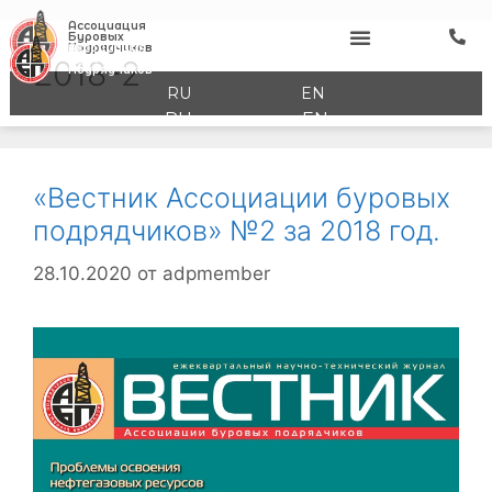
Ассоциация
Буровых
Ассоциация
Подрядчиков
Буровых
2018-2
Подрядчиков
RU
EN
RU
EN
«Вестник Ассоциации буровых
подрядчиков» №2 за 2018 год.
28.10.2020
от
adpmember